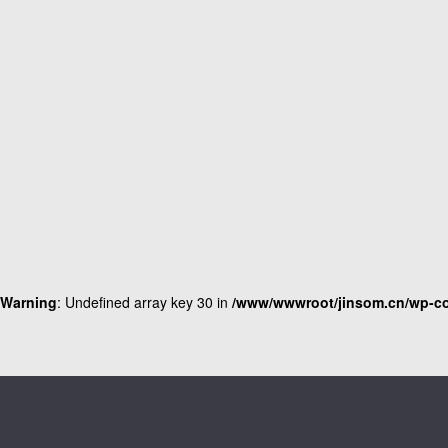
Warning
: Undefined array key 30 in
/www/wwwroot/jinsom.cn/wp-co