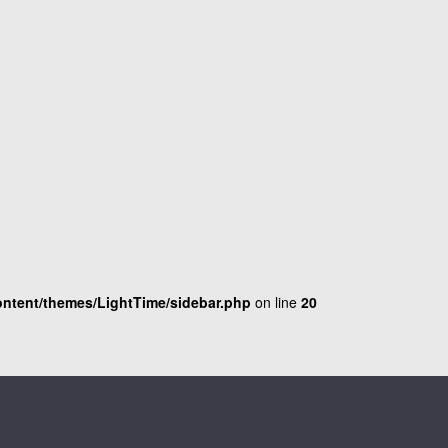
ntent/themes/LightTime/sidebar.php
on line
20