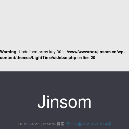
Warning
: Undefined array key 30 in
/www/wwwroot/jinsom.cn/wp-
content/themes/LightTime/sidebar.php
on line
20
Jinsom
2009-2025 jinsom·博客
粤ICP备2022026274号