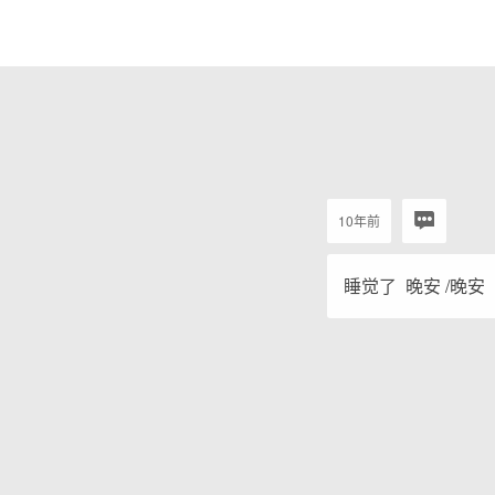
10年前
睡觉了 晚安 /晚安