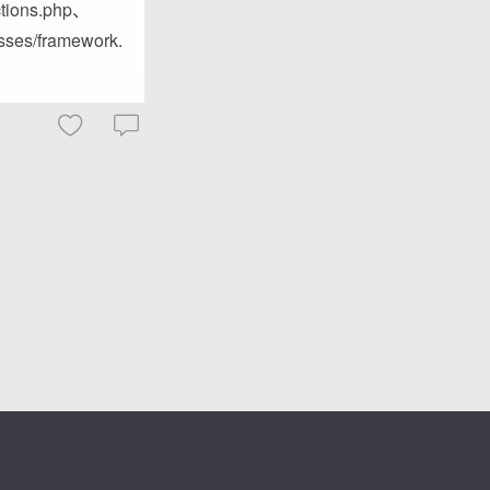
tions.php、
sses/framework.