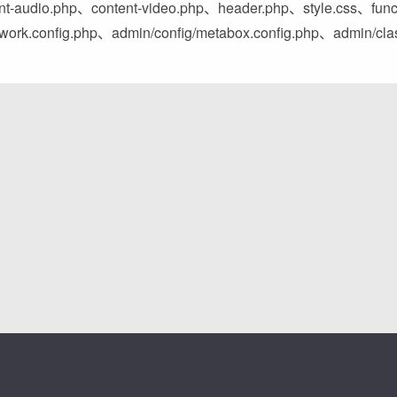
udio.php、content-video.php、header.php、style.css、func
ework.config.php、admin/config/metabox.config.php、admin/cla