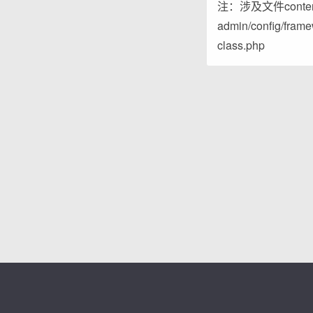
注：涉及文件content-a
admin/config/fram
class.php