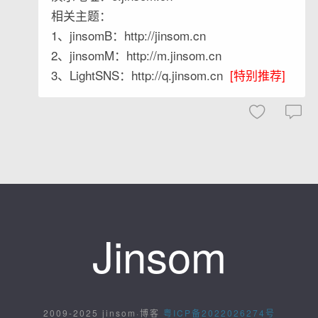
相关主题：
1、jinsomB：http://jinsom.cn
2、jinsomM：http://m.jinsom.cn
3、LightSNS：http://q.jinsom.cn
[特别推荐]
Jinsom
2009-2025 jinsom·博客
粤ICP备2022026274号